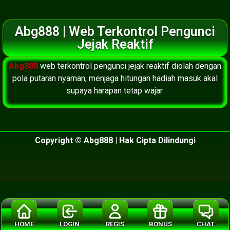
Abg888 | Web Terkontrol Pengunci
Jejak Reaktif
Abg888
web terkontrol pengunci jejak reaktif diolah dengan
pola putaran nyaman, menjaga hitungan hadiah masuk akal
supaya harapan tetap wajar.
Copyright © Abg888 | Hak Cipta Dilindungi
HOME
LOGIN
REGIS
BONUS
CHAT