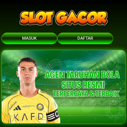
MASUK
DAFTAR