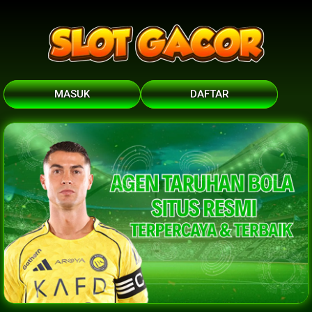
MASUK
DAFTAR