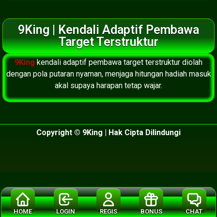
9King | Kendali Adaptif Pembawa
Target Terstruktur
9King
kendali adaptif pembawa target terstruktur diolah
dengan pola putaran nyaman, menjaga hitungan hadiah masuk
akal supaya harapan tetap wajar.
Copyright © 9King | Hak Cipta Dilindungi
HOME
LOGIN
REGIS
BONUS
CHAT