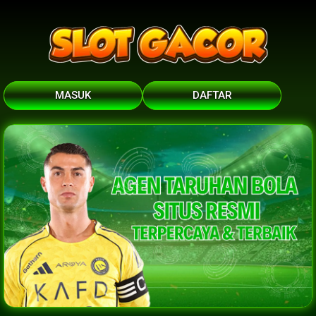
MASUK
DAFTAR