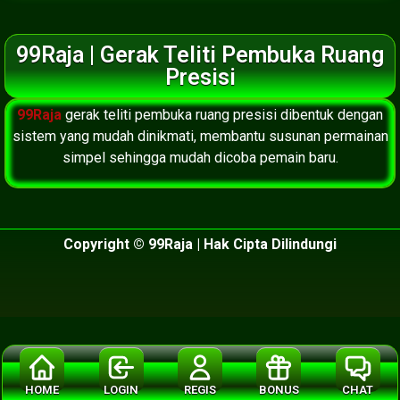
99Raja | Gerak Teliti Pembuka Ruang
Presisi
99Raja
gerak teliti pembuka ruang presisi dibentuk dengan
sistem yang mudah dinikmati, membantu susunan permainan
simpel sehingga mudah dicoba pemain baru.
Copyright © 99Raja | Hak Cipta Dilindungi
HOME
LOGIN
REGIS
BONUS
CHAT