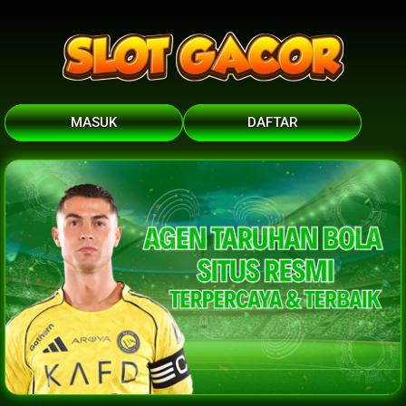
MASUK
DAFTAR