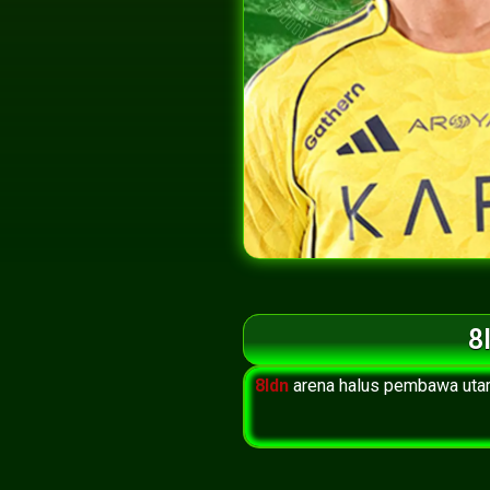
8
8Idn
arena halus pembawa utama