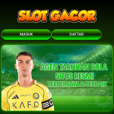
MASUK
DAFTAR