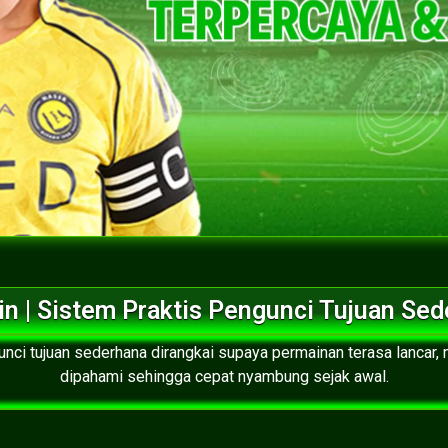
n | Sistem Praktis Pengunci Tujuan Se
unci tujuan sederhana dirangkai supaya permainan terasa lanca
dipahami sehingga cepat nyambung sejak awal.