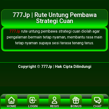
777Jp | Rute Untung Pembawa
Strategi Cuan
777Jp
rute untung pembawa strategi cuan diolah agar
pengalaman bermain tetap nyaman, membantu rasa main
tetap nyaman supaya sesi terasa tenang terus.
Copyright © 777Jp | Hak Cipta Dilindungi
HOME
LOGIN
REGIS
BONUS
CHAT