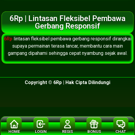
6Rp | Lintasan Fleksibel Pembawa
Gerbang Responsif
6Rp
lintasan fleksibel pembawa gerbang responsif dirangkai
supaya permainan terasa lancar, membantu cara main
gampang dipahami sehingga cepat nyambung sejak awal.
Copyright © 6Rp | Hak Cipta Dilindungi
HOME
LOGIN
REGIS
BONUS
CHAT