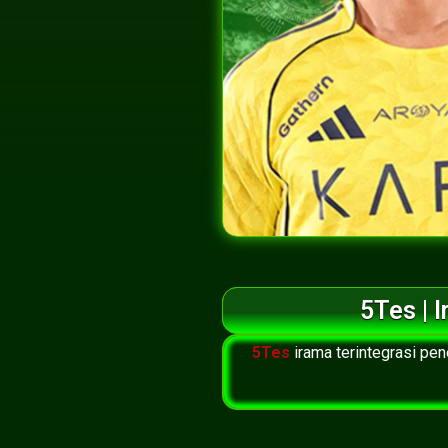
5Tes | 
5Tes
irama terintegrasi p