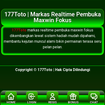
177Toto | Markas Realtime Pembuka
Maxwin Fokus
177Toto
markas realtime pembuka maxwin fokus
dikembangkan lewat sistem hadiah mudah dipahami,
membantu kejutan muncul alami bikin permainan terasa seru
pelan pelan.
Copyright © 177Toto | Hak Cipta Dilindungi
HOME
LOGIN
REGIS
BONUS
CHAT