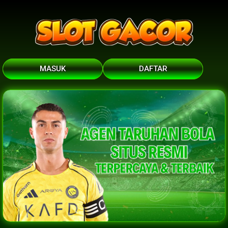
MASUK
DAFTAR