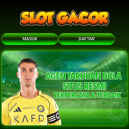
MASUK
DAFTAR