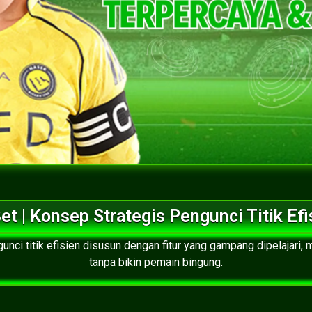
et | Konsep Strategis Pengunci Titik Efi
unci titik efisien disusun dengan fitur yang gampang dipelajari
tanpa bikin pemain bingung.