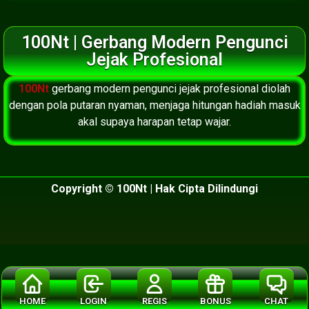
100Nt | Gerbang Modern Pengunci
Jejak Profesional
100Nt
gerbang modern pengunci jejak profesional diolah
dengan pola putaran nyaman, menjaga hitungan hadiah masuk
akal supaya harapan tetap wajar.
Copyright © 100Nt | Hak Cipta Dilindungi
HOME
LOGIN
REGIS
BONUS
CHAT