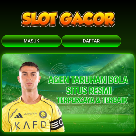
MASUK
DAFTAR